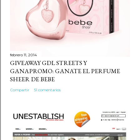
o
m
e
n
t
a
r
febrero 11, 2014
GIVEAWAY GDL STREETS Y
i
GANAPROMO: GANATE EL PERFUME
o
SHEER DE BEBE
Compartir
51 comentarios