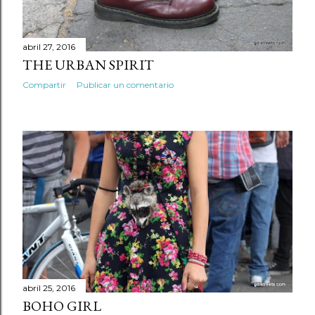
s
abril 27, 2016
THE URBAN SPIRIT
Compartir
Publicar un comentario
abril 25, 2016
BOHO GIRL