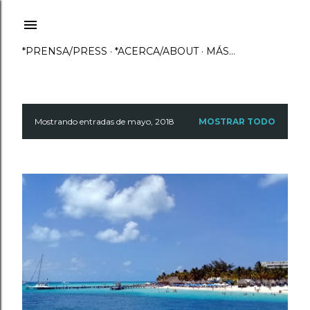
Ir al contenido principal
*PRENSA/PRESS
*ACERCA/ABOUT
MÁS…
Mostrando entradas de mayo, 2018
MOSTRAR TODO
E
n
t
r
a
d
a