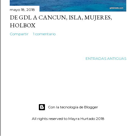
s
mayo 18, 2018
DE GDL A CANCUN, ISLA, MUJERES,
HOLBOX
Compartir
1 comentario
ENTRADAS ANTIGUAS
Con la tecnología de Blogger
All rights reserved to Mayra Hurtado 2018