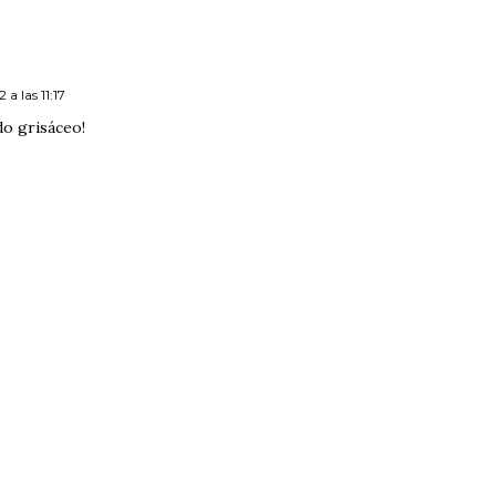
a las 11:17
o grisáceo!