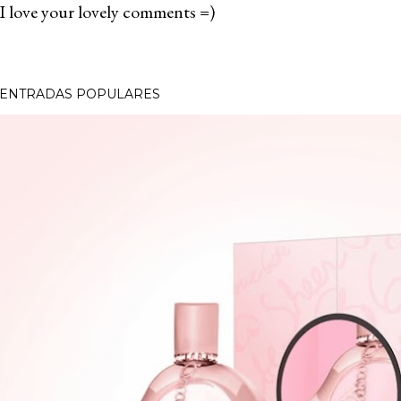
I love your lovely comments =)
P
u
b
ENTRADAS POPULARES
l
i
c
a
r
u
n
c
o
m
e
n
t