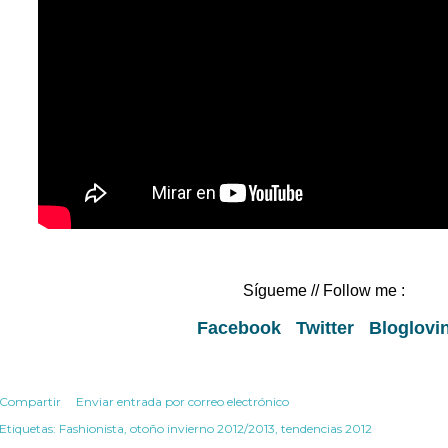
Sígueme
// Follow me :
Facebook
Twitter
Bloglovi
Compartir
Enviar entrada por correo electrónico
Etiquetas:
Fashionista
otoño invierno 2012/2013
tendencias 2012