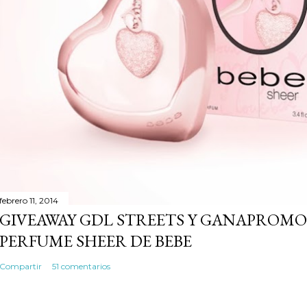
a
r
i
o
febrero 11, 2014
GIVEAWAY GDL STREETS Y GANAPROMO
PERFUME SHEER DE BEBE
Compartir
51 comentarios