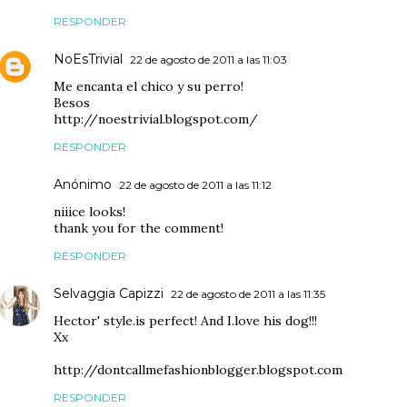
RESPONDER
NoEsTrivial
22 de agosto de 2011 a las 11:03
Me encanta el chico y su perro!
Besos
http://noestrivial.blogspot.com/
RESPONDER
Anónimo
22 de agosto de 2011 a las 11:12
niiice looks!
thank you for the comment!
RESPONDER
Selvaggia Capizzi
22 de agosto de 2011 a las 11:35
Hector' style.is perfect! And I.love his dog!!!
Xx
http://dontcallmefashionblogger.blogspot.com
RESPONDER