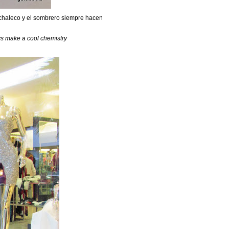
el chaleco y el sombrero siempre hacen
ys make a cool chemistry