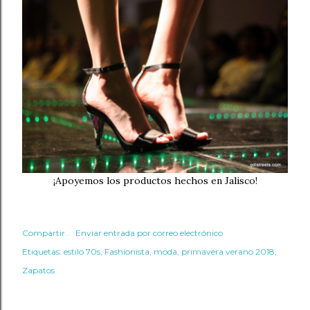
¡Apoyemos los productos hechos en Jalisco!
Compartir
Enviar entrada por correo electrónico
Etiquetas:
estilo 70s
Fashionista
moda
primavera verano 2018
Zapatos