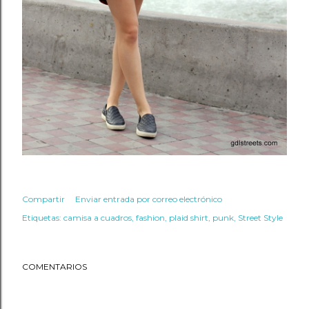
Compartir
Enviar entrada por correo electrónico
Etiquetas:
camisa a cuadros
fashion
plaid shirt
punk
Street Style
COMENTARIOS