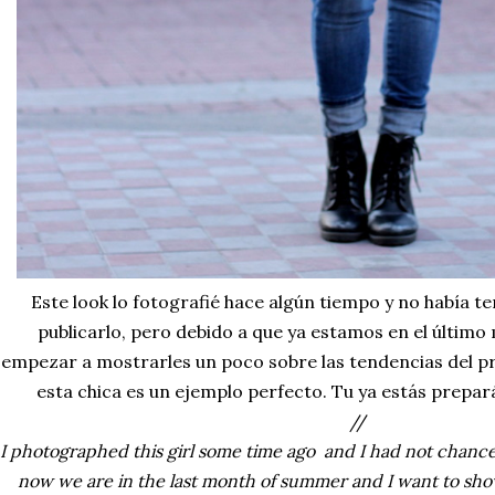
Este look lo fotografié hace algún tiempo y no había t
publicarlo, pero debido a que ya estamos en el último
empezar a mostrarles un poco sobre las tendencias del pr
esta chica es un ejemplo perfecto. Tu ya estás prepa
//
I photographed this girl some time ago and I had not chance 
now we are in the last month of summer and I want to sho