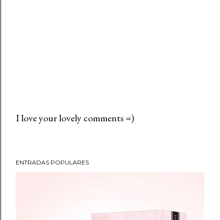
I love your lovely comments =)
P
u
b
ENTRADAS POPULARES
l
i
c
a