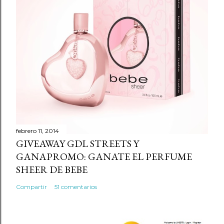
r
u
n
c
o
m
e
n
t
a
r
febrero 11, 2014
GIVEAWAY GDL STREETS Y
i
GANAPROMO: GANATE EL PERFUME
o
SHEER DE BEBE
Compartir
51 comentarios