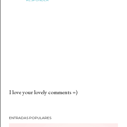
I love your lovely comments =)
P
u
b
ENTRADAS POPULARES
l