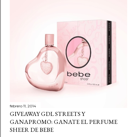
i
c
a
r
u
n
c
o
m
e
n
t
a
r
febrero 11, 2014
GIVEAWAY GDL STREETS Y
i
GANAPROMO: GANATE EL PERFUME
o
SHEER DE BEBE