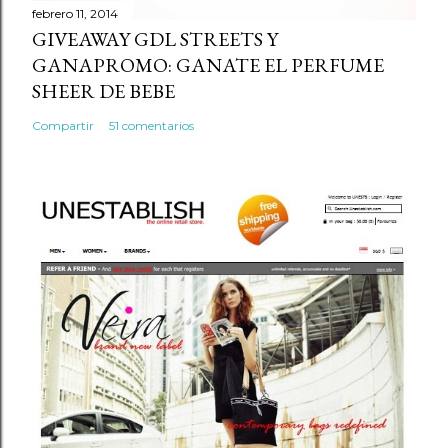
r
febrero 11, 2014
GIVEAWAY GDL STREETS Y
i
GANAPROMO: GANATE EL PERFUME
o
SHEER DE BEBE
Compartir
51 comentarios