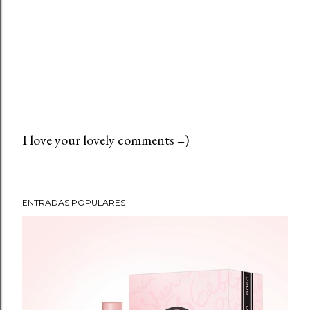
I love your lovely comments =)
P
u
b
ENTRADAS POPULARES
l
i
c
a
r
u