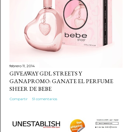
n
c
o
m
e
n
t
a
r
febrero 11, 2014
GIVEAWAY GDL STREETS Y
i
GANAPROMO: GANATE EL PERFUME
o
SHEER DE BEBE
Compartir
51 comentarios