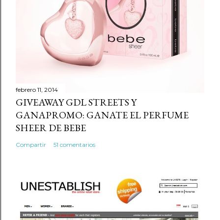
c
o
m
e
n
t
a
r
febrero 11, 2014
GIVEAWAY GDL STREETS Y
i
GANAPROMO: GANATE EL PERFUME
o
SHEER DE BEBE
Compartir
51 comentarios