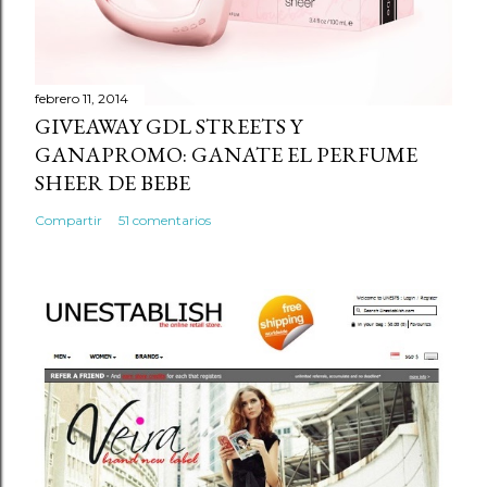
n
t
a
r
febrero 11, 2014
GIVEAWAY GDL STREETS Y
i
GANAPROMO: GANATE EL PERFUME
o
SHEER DE BEBE
Compartir
51 comentarios