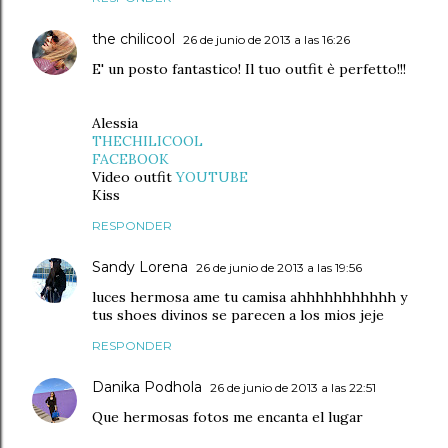
the chilicool
26 de junio de 2013 a las 16:26
E' un posto fantastico! Il tuo outfit è perfetto!!!
Alessia
THECHILICOOL
FACEBOOK
Video outfit
YOUTUBE
Kiss
RESPONDER
Sandy Lorena
26 de junio de 2013 a las 19:56
luces hermosa ame tu camisa ahhhhhhhhhhh y
tus shoes divinos se parecen a los mios jeje
RESPONDER
Danika Podhola
26 de junio de 2013 a las 22:51
Que hermosas fotos me encanta el lugar