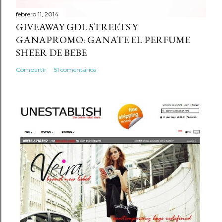
a
r
febrero 11, 2014
GIVEAWAY GDL STREETS Y
i
GANAPROMO: GANATE EL PERFUME
o
SHEER DE BEBE
Compartir
51 comentarios