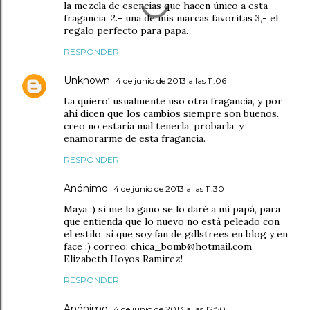
la mezcla de esencias que hacen único a esta
fragancia, 2.- una de mis marcas favoritas 3,- el
regalo perfecto para papa.
RESPONDER
Unknown
4 de junio de 2013 a las 11:06
La quiero! usualmente uso otra fragancia, y por
ahí dicen que los cambios siempre son buenos.
creo no estaria mal tenerla, probarla, y
enamorarme de esta fragancia.
RESPONDER
Anónimo
4 de junio de 2013 a las 11:30
Maya :) si me lo gano se lo daré a mi papá, para
que entienda que lo nuevo no está peleado con
el estilo, si que soy fan de gdlstrees en blog y en
face :) correo: chica_bomb@hotmail.com
Elizabeth Hoyos Ramírez!
RESPONDER
Anónimo
4 de junio de 2013 a las 12:50