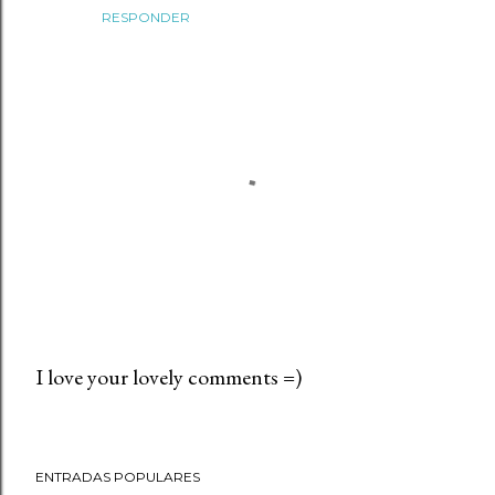
RESPONDER
I love your lovely comments =)
P
u
b
ENTRADAS POPULARES
l