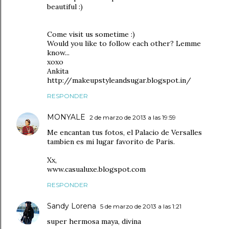
beautiful :)
Come visit us sometime :)
Would you like to follow each other? Lemme
know...
xoxo
Ankita
http://makeupstyleandsugar.blogspot.in/
RESPONDER
MONYALE
2 de marzo de 2013 a las 19:59
Me encantan tus fotos, el Palacio de Versalles
tambien es mi lugar favorito de Paris.
Xx,
www.casualuxe.blogspot.com
RESPONDER
Sandy Lorena
5 de marzo de 2013 a las 1:21
super hermosa maya, divina