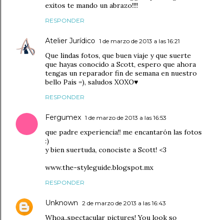
exitos te mando un abrazo!!!!
RESPONDER
Atelier Jurídico
1 de marzo de 2013 a las 16:21
Que lindas fotos, que buen viaje y que suerte
que hayas conocido a Scott, espero que ahora
tengas un reparador fin de semana en nuestro
bello País =), saludos XOXO♥
RESPONDER
Fergumex
1 de marzo de 2013 a las 16:53
que padre experiencia!! me encantarón las fotos
:)
y bien suertuda, conociste a Scott! <3
www.the-styleguide.blogspot.mx
RESPONDER
Unknown
2 de marzo de 2013 a las 16:43
Whoa..spectacular pictures! You look so