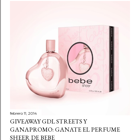
i
c
a
r
u
n
c
o
m
e
n
t
a
r
febrero 11, 2014
GIVEAWAY GDL STREETS Y
i
GANAPROMO: GANATE EL PERFUME
o
SHEER DE BEBE