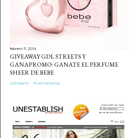
o
m
e
n
t
a
r
febrero 11, 2014
GIVEAWAY GDL STREETS Y
i
GANAPROMO: GANATE EL PERFUME
o
SHEER DE BEBE
Compartir
51 comentarios