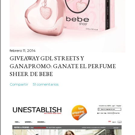
o
m
e
n
t
a
r
febrero 11, 2014
GIVEAWAY GDL STREETS Y
i
GANAPROMO: GANATE EL PERFUME
o
SHEER DE BEBE
Compartir
51 comentarios