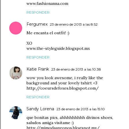
www.fashionanna.com
RESPONDER
Fergumex
23 de enero de 2013 a las 8:52
Me encanta el outfit! :)
XO
www.the-styleguide.blogspot.mx
RESPONDER
Katie Frank
23 de enero de 2013 a las 10:38
wow you look awesome, i really like the
background and your lovely tshirt <3
http://coeursdefoxes.blogspot.com/
RESPONDER
Sandy Lorena
23 de enero de 2013 a las 15:10
que bonitas pics, ahhhhhhhhh divinos shoes,
saludos amiga visitame :)
http://mimodaapropos.blogspot.mx/