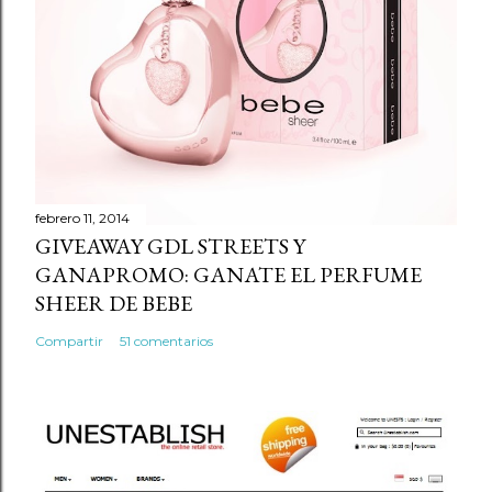
c
o
m
e
n
t
a
r
febrero 11, 2014
GIVEAWAY GDL STREETS Y
i
GANAPROMO: GANATE EL PERFUME
o
SHEER DE BEBE
Compartir
51 comentarios