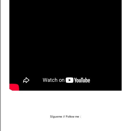
Sígueme
// Follow me :