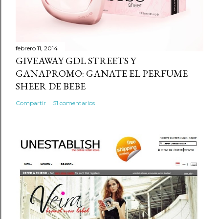
n
t
a
r
febrero 11, 2014
GIVEAWAY GDL STREETS Y
i
GANAPROMO: GANATE EL PERFUME
o
SHEER DE BEBE
Compartir
51 comentarios