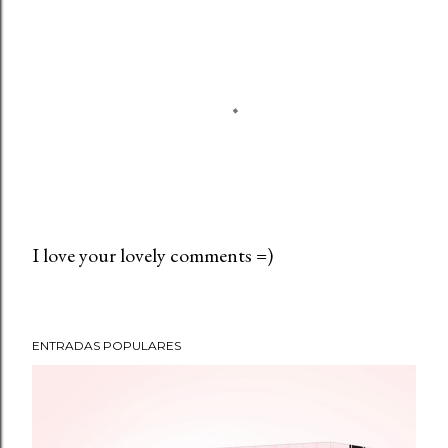
I love your lovely comments =)
P
u
b
ENTRADAS POPULARES
l
i
c
a