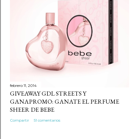
r
u
n
c
o
m
e
n
t
a
r
febrero 11, 2014
GIVEAWAY GDL STREETS Y
i
GANAPROMO: GANATE EL PERFUME
o
SHEER DE BEBE
Compartir
51 comentarios