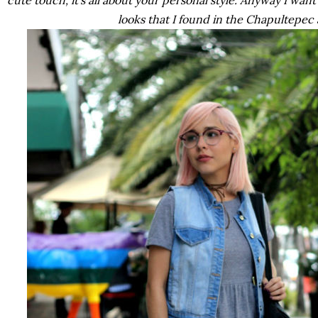
cute touch, it's all about your personal style. Anyway I wan
looks that I found in the Chapultepec 