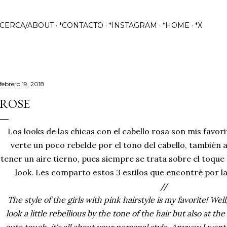
Ir al contenido principal
ACERCA/ABOUT
*CONTACTO
*INSTAGRAM
*HOME
*X
febrero 19, 2018
ROSE
Los looks de las chicas con el cabello rosa son mis favo
verte un poco rebelde por el tono del cabello, también
tener un aire tierno, pues siempre se trata sobre el toque
look. Les comparto estos 3 estilos que encontré por l
//
The style of the girls with pink hairstyle is my favorite! W
look a little rebellious by the tone of the hair but also at t