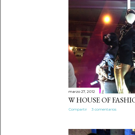
s
marzo 27, 2012
W HOUSE OF FASHI
Compartir
3 comentarios