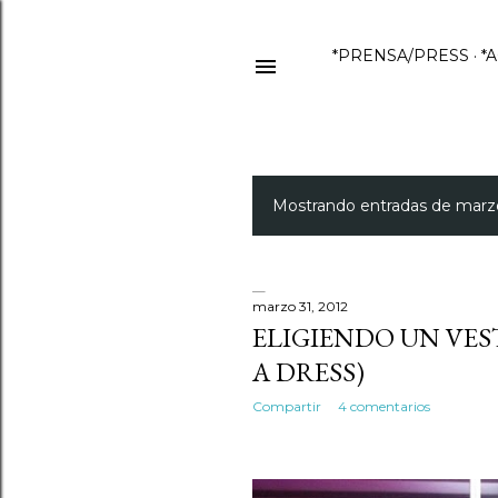
*PRENSA/PRESS
*
Mostrando entradas de marz
E
n
t
marzo 31, 2012
ELIGIENDO UN VE
r
A DRESS)
a
Compartir
4 comentarios
d
a