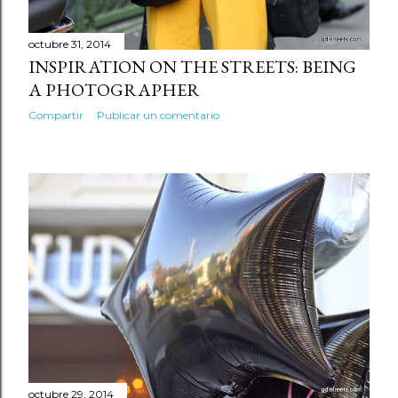
s
octubre 31, 2014
INSPIRATION ON THE STREETS: BEING
A PHOTOGRAPHER
Compartir
Publicar un comentario
octubre 29, 2014