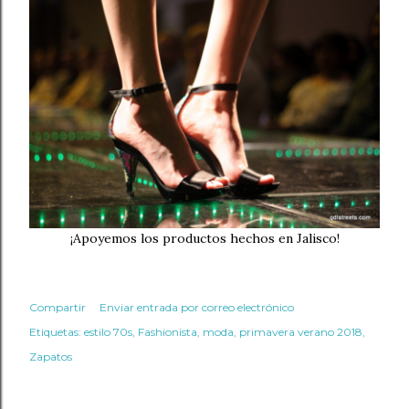
¡Apoyemos los productos hechos en Jalisco!
Compartir
Enviar entrada por correo electrónico
Etiquetas:
estilo 70s
Fashionista
moda
primavera verano 2018
Zapatos