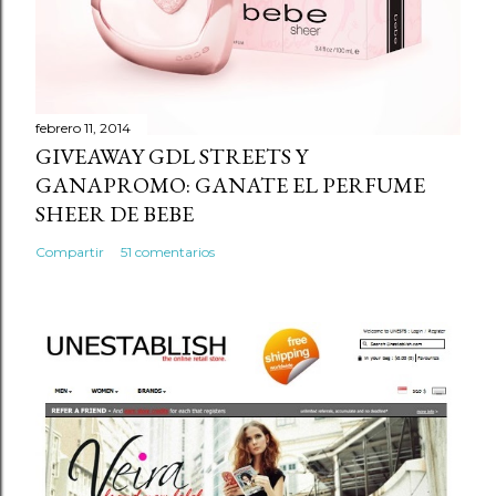
e
n
t
a
r
febrero 11, 2014
GIVEAWAY GDL STREETS Y
i
GANAPROMO: GANATE EL PERFUME
o
SHEER DE BEBE
Compartir
51 comentarios