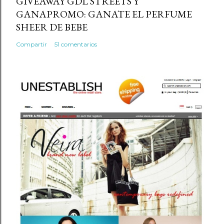
GIVEAWAY GDL STREETS Y
i
GANAPROMO: GANATE EL PERFUME
o
SHEER DE BEBE
Compartir
51 comentarios