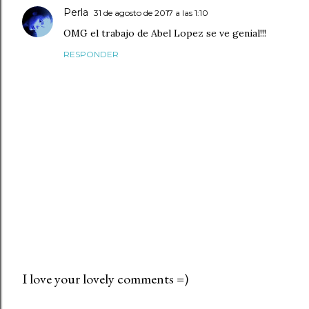
Perla
31 de agosto de 2017 a las 1:10
OMG el trabajo de Abel Lopez se ve genial!!!
RESPONDER
I love your lovely comments =)
P