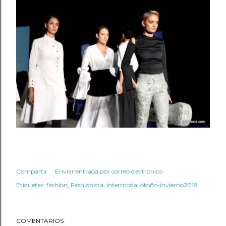
Compartir
Enviar entrada por correo electrónico
Etiquetas:
fashion
Fashionista
intermoda
otoño-invierno2018
COMENTARIOS