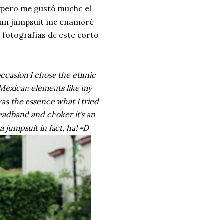
a pero me gustó mucho el
ad un jumpsuit me enamoré
s fotografías de este corto
occasion I chose the ethnic
 Mexican elements like my
was the essence what I tried
headband and choker it's an
a jumpsuit in fact, ha!
=D