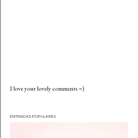
I love your lovely comments =)
P
u
b
ENTRADAS POPULARES
l
i
c