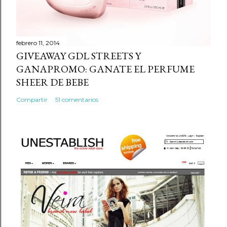
n
t
a
r
febrero 11, 2014
GIVEAWAY GDL STREETS Y
i
GANAPROMO: GANATE EL PERFUME
o
SHEER DE BEBE
Compartir
51 comentarios