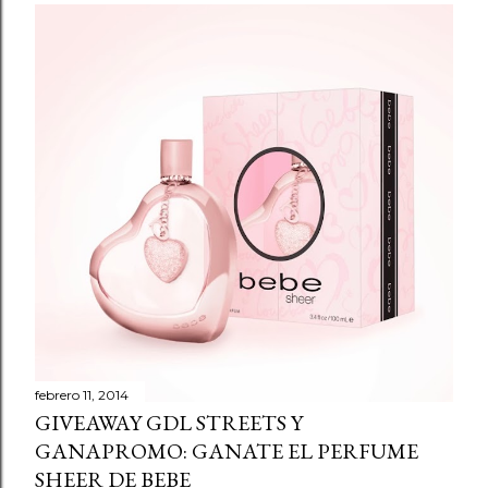
i
c
a
r
u
n
c
o
m
e
n
t
a
r
febrero 11, 2014
GIVEAWAY GDL STREETS Y
i
GANAPROMO: GANATE EL PERFUME
o
SHEER DE BEBE