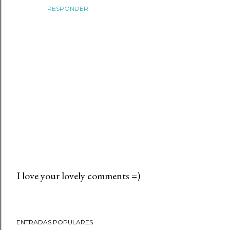
RESPONDER
I love your lovely comments =)
P
u
b
ENTRADAS POPULARES
l