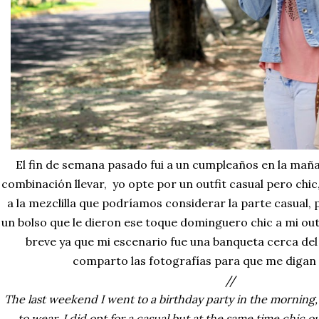
El fin de semana pasado fui a un cumpleaños en la mañan
combinación llevar, yo opte por un outfit casual pero chic
a la mezclilla que podríamos considerar la parte casual, 
un bolso que le dieron ese toque dominguero chic a mi outf
breve ya que mi escenario fue una banqueta cerca del l
comparto las fotografías para que me digan 
//
The last weekend I went to a birthday party in the morning,
to wear, I did opt for a casual but at the same time chic ou