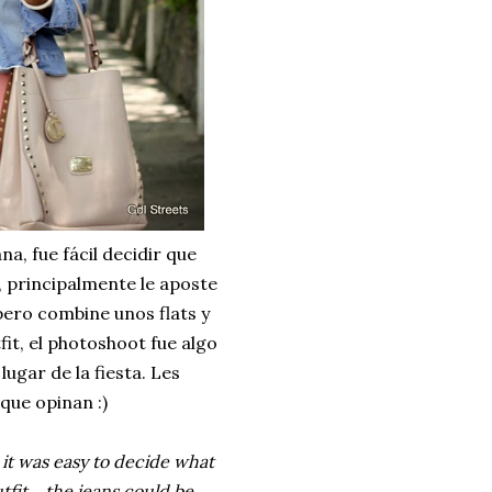
a, fue fácil decidir que
, principalmente le aposte
pero combine unos flats y
it, el photoshoot fue algo
ugar de la fiesta. Les
que opinan :)
 it was easy to decide what
tfit , the jeans could be