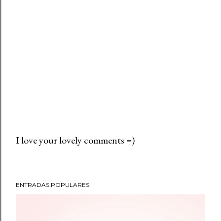
I love your lovely comments =)
P
u
b
ENTRADAS POPULARES
l
i
c