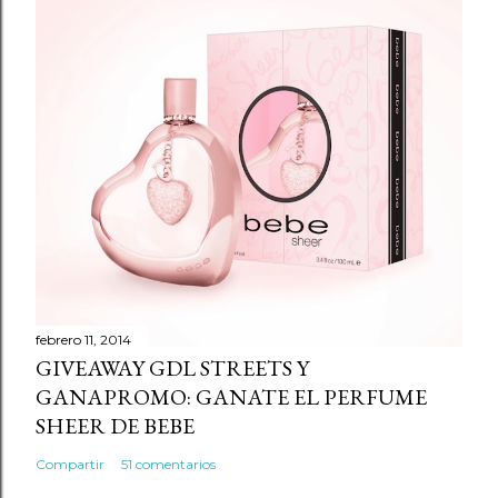
a
r
u
n
c
o
m
e
n
t
a
r
febrero 11, 2014
GIVEAWAY GDL STREETS Y
i
GANAPROMO: GANATE EL PERFUME
o
SHEER DE BEBE
Compartir
51 comentarios