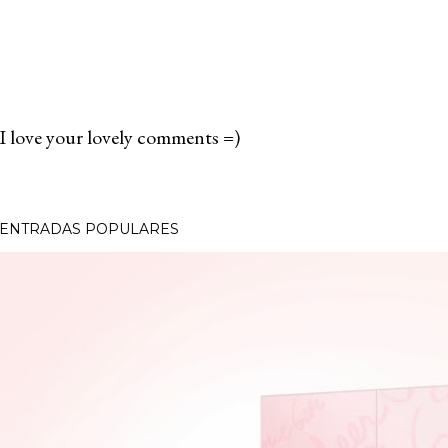
I love your lovely comments =)
P
u
b
ENTRADAS POPULARES
l
i
c
a
r
u
n
c