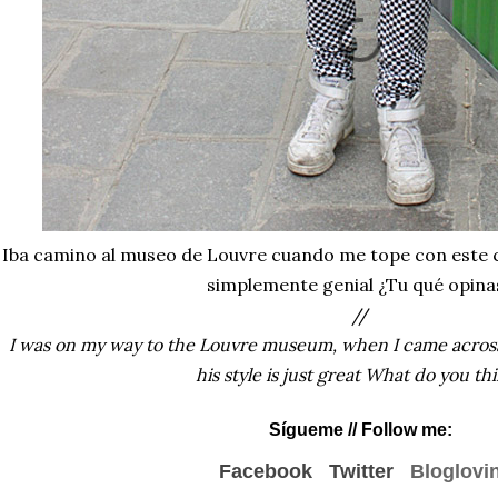
Iba camino al museo de Louvre cuando me tope con este ch
simplemente genial ¿Tu qué opina
//
I was on my way to the Louvre museum, when I came across t
his style is just great What do you th
Sígueme
// Follow me:
Facebook
Twitter
Bloglovi