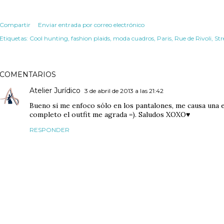
Compartir
Enviar entrada por correo electrónico
Etiquetas:
Cool hunting
fashion plaids
moda cuadros
Paris
Rue de Rivoli
Str
COMENTARIOS
Atelier Jurídico
3 de abril de 2013 a las 21:42
Bueno si me enfoco sólo en los pantalones, me causa una e
completo el outfit me agrada =). Saludos XOXO♥
RESPONDER