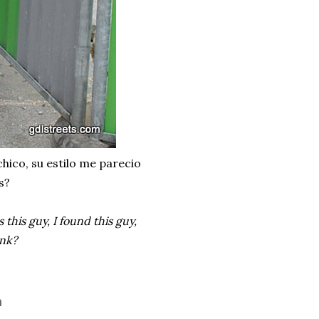
ico, su estilo me parecio
s?
his guy, I found this guy,
ink?
n