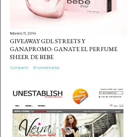
e
n
t
a
r
febrero 11, 2014
GIVEAWAY GDL STREETS Y
i
GANAPROMO: GANATE EL PERFUME
o
SHEER DE BEBE
Compartir
51 comentarios