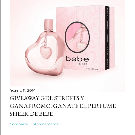
a
r
u
n
c
o
m
e
n
t
a
r
febrero 11, 2014
GIVEAWAY GDL STREETS Y
i
GANAPROMO: GANATE EL PERFUME
o
SHEER DE BEBE
Compartir
51 comentarios