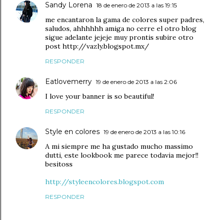
Sandy Lorena
18 de enero de 2013 a las 19:15
me encantaron la gama de colores super padres,
saludos, ahhhhhh amiga no cerre el otro blog
sigue adelante jejeje muy prontis subire otro
post http://vazly.blogspot.mx/
RESPONDER
Eatlovemerry
19 de enero de 2013 a las 2:06
I love your banner is so beautiful!
RESPONDER
Style en colores
19 de enero de 2013 a las 10:16
A mi siempre me ha gustado mucho massimo
dutti, este lookbook me parece todavia mejor!!
besitoss
http://styleencolores.blogspot.com
RESPONDER