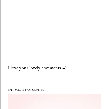
I love your lovely comments =)
P
u
b
ENTRADAS POPULARES
l
i
c