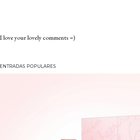
I love your lovely comments =)
P
u
b
ENTRADAS POPULARES
l
i
c
a
r
u
n
c
o