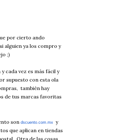
que por cierto ando
si alguien ya los compro y
o ;)
y cada vez es más fácil y
or supuesto con esta ola
compras, también hay
s de tus marcas favoritas
ento son
y
dscuento.com.mx
os que aplican en tiendas
ostal. Otra de las cosas