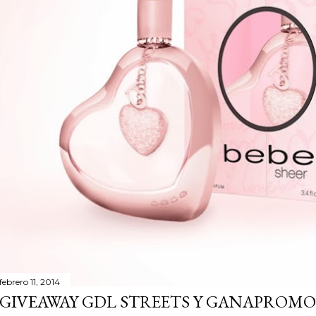
m
e
n
t
a
r
i
o
febrero 11, 2014
GIVEAWAY GDL STREETS Y GANAPROMO