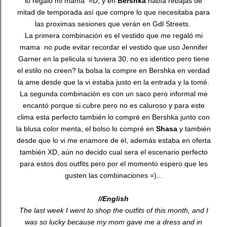
lo regaló mi mama =D, y en
Bershka
había rebajas de
mitad de temporada así que compre lo que necesitaba para
las proximas sesiones que verán en Gdl Streets.
La primera combinación es el vestido que me regaló mi
mama no pude evitar recordar el vestido que uso Jennifer
Garner en la pelicula si tuviera 30, no es identico pero tiene
el estilo no creen? la bolsa la compre en Bershka en verdad
la ame desde que la vi estaba justo en la entrada y la tomé.
La segunda combinación es con un saco pero informal me
encantó porque si cubre pero no es caluroso y para este
clima esta perfecto también lo compré en Bershka junto con
la blusa color menta, el bolso lo compré en
Shasa
y también
desde que lo vi me enamore de él, además estaba en oferta
también XD, aún no decido cual sera el escenario perfecto
para estos dos outfits pero por el momento espero que les
gusten las combinaciones =)...
//English
The last week I went to shop the outfits of this month, and I
was so lucky because my mom gave me a dress and in