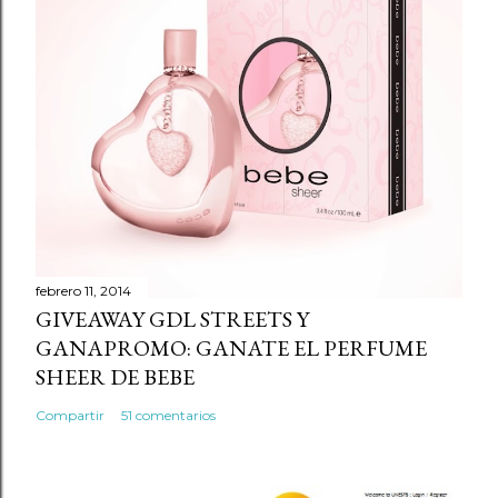
r
u
n
c
o
m
e
n
t
a
r
febrero 11, 2014
GIVEAWAY GDL STREETS Y
i
GANAPROMO: GANATE EL PERFUME
o
SHEER DE BEBE
Compartir
51 comentarios