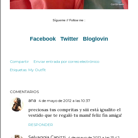
Sígueme
// Follow me :
Facebook
Twitter
Bloglovin
Compartir
Enviar entrada por correo electrónico
Etiquetas:
My Outfit
COMENTARIOS
ana
4 de mayo de 2012 a las 10:37
preciosas tus compritas y siii está igualito el
vestido que te regaló tu mami! feliz fin amiga!
RESPONDER
Selvaggia Capizzi
4 de mayo de 2012 a las 13:42