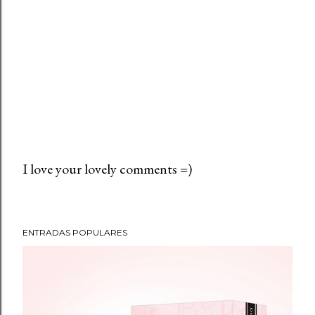
I love your lovely comments =)
P
u
b
ENTRADAS POPULARES
l
i
c
a